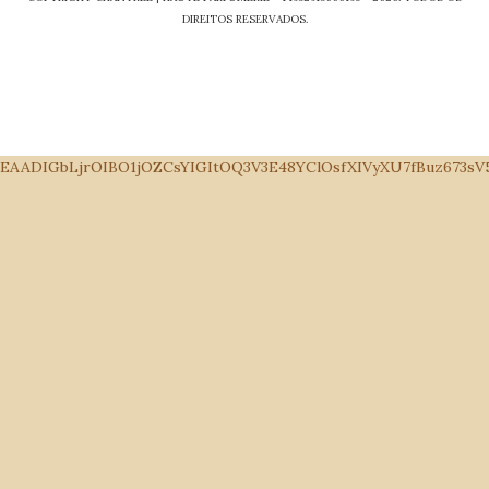
DIREITOS RESERVADOS.
EAADIGbLjrOIBO1jOZCsYIGItOQ3V3E48YClOsfXIVyXU7fBuz673