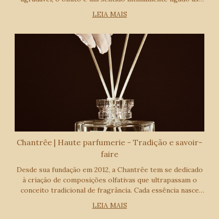
emoções, à memória e à atração. E no centro disso tudo
LEIA MAIS
estão os feromônios — substâncias
Chantrêe | Haute parfumerie - Tradição e savoir-
faire
Desde sua fundação em 2012, a Chantrêe tem se dedicado
à criação de composições olfativas que ultrapassam o
conceito tradicional de fragrância. Cada essência nasce
como uma expressão artística — uma alquimia entre
LEIA MAIS
técnica, emoção e memória — refletin