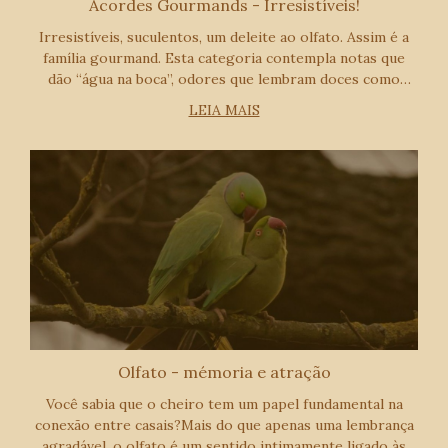
Acordes Gourmands - Irresistíveis!
Irresistíveis, suculentos, um deleite ao olfato. Assim é a
família gourmand. Esta categoria contempla notas que
dão “água na boca”, odores que lembram doces como
caramelo, vanila, mel, marshmallow, pralinê e
LEIA MAIS
chocolate.Nossas fragrâncias Cocotier e Ma
Olfato - mémoria e atração
Você sabia que o cheiro tem um papel fundamental na
conexão entre casais?Mais do que apenas uma lembrança
agradável, o olfato é um sentido intimamente ligado às